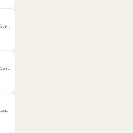
Benito Lynch 365, Victoria, Tigre, Buenos Aires, Victoria
Av. Liniers 2244, Victoria, Tigre, Buenos Aires, Victoria
Av Santa Maria, Victoria, Tigre, Buenos Aires, Victoria