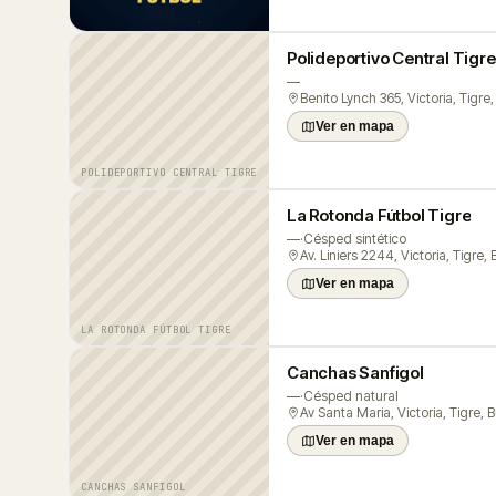
Polideportivo Central Tigre
—
Ver en mapa
POLIDEPORTIVO CENTRAL TIGRE
La Rotonda Fútbol Tigre
—
·
Césped sintético
Ver en mapa
LA ROTONDA FÚTBOL TIGRE
Canchas Sanfigol
—
·
Césped natural
Ver en mapa
CANCHAS SANFIGOL