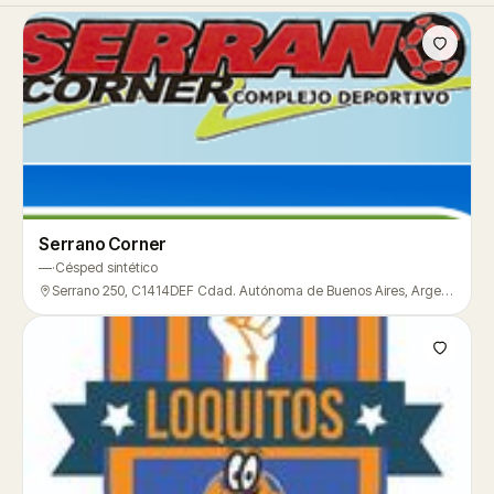
Serrano Corner
—
·
Césped sintético
Serrano 250, C1414DEF Cdad. Autónoma de Buenos Aires, Argentina, Villa Crespo