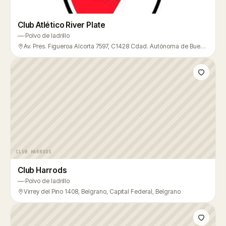
Club Atlético River Plate
—
·
Polvo de ladrillo
Av. Pres. Figueroa Alcorta 7597, C1428 Cdad. Autónoma de Buenos Aires, Argentina, Belgrano
CLUB HARRODS
Club Harrods
—
·
Polvo de ladrillo
Virrey del Pino 1408, Belgrano, Capital Federal, Belgrano