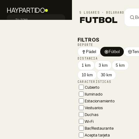
HAYPARTIDO
5 LUGARES · BELGRANO
B
FUTBOL
TU ZONA
Palermo · CABA
Inicio
FILTROS
DEPORTE
Descubrir
Pádel
Fútbol
Ten
DISTANCIA
Buscan jugadores
1 km
3 km
5 km
10 km
30 km
Equipos
CARACTERÍSTICAS
Cubierto
Avisos
Iluminado
Estacionamiento
Vestuarios
PUBLICAR PEDIDO
FALTAN JUGADORES
Duchas
Wi-Fi
Mi perfil
Bar/Restaurante
Iniciá sesión
Acepta tarjeta