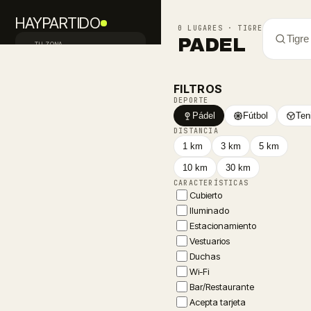
HAYPARTIDO
0 LUGARES · TIGRE
Tigre
PADEL
TU ZONA
Palermo · CABA
Inicio
FILTROS
DEPORTE
Descubrir
Pádel
Fútbol
Ten
DISTANCIA
Buscan jugadores
1 km
3 km
5 km
10 km
30 km
Equipos
CARACTERÍSTICAS
Cubierto
Avisos
Iluminado
Estacionamiento
Vestuarios
PUBLICAR PEDIDO
FALTAN JUGADORES
Duchas
Wi-Fi
Mi perfil
Bar/Restaurante
Iniciá sesión
Acepta tarjeta