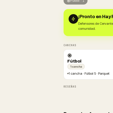
Fútbol · 1
¡Pronto en Hay 
Defensores de Cervantes
comunidad.
CANCHAS
Fútbol
1 cancha
1 cancha · Fútbol 5 · Parquet
RESEÑAS