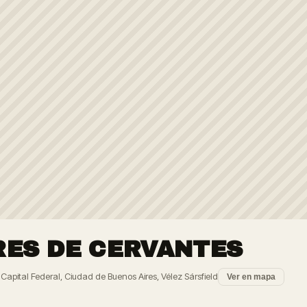
ES DE CERVANTES
 Capital Federal, Ciudad de Buenos Aires, Vélez Sársfield
Ver en mapa