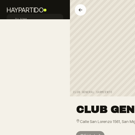
HAYPARTIDO
TU ZONA
Palermo · CABA
Inicio
Descubrir
Buscan jugadores
Equipos
Avisos
CLUB GENERAL SARMIENTO
PUBLICAR PEDIDO
CLUB GEN
FALTAN JUGADORES
Mi perfil
Calle San Lorenzo 1561, San Mig
Iniciá sesión