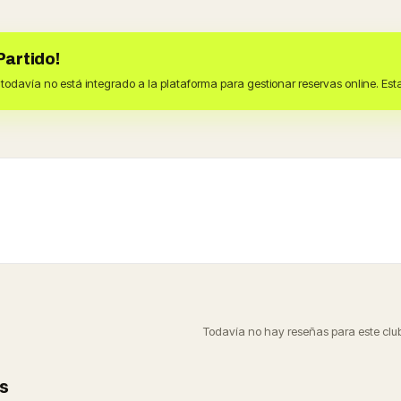
Partido!
todavía no está integrado a la plataforma para gestionar reservas online. E
Todavía no hay reseñas para este club
s