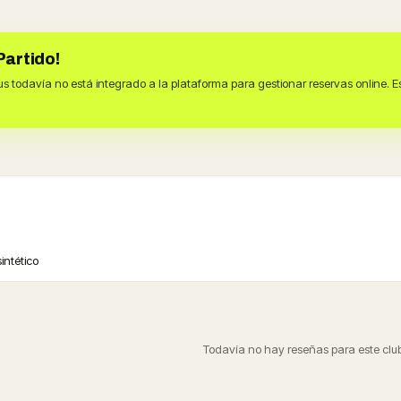
Partido!
ius todavía no está integrado a la plataforma para gestionar reservas online.
intético
Todavía no hay reseñas para este club