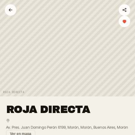
ROJA DIRECTA
ROJA DIRECTA
Av. Pres. Juan Domingo Perón 6199, Morón, Morón, Buenos Aires, Morón
Ver en mapa