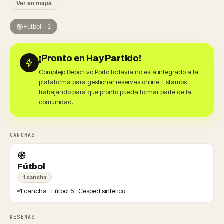
Ver en mapa
Fútbol · 1
¡Pronto en Hay Partido!
Complejo Deportivo Porto todavía no está integrado a la
plataforma para gestionar reservas online. Estamos
trabajando para que pronto pueda formar parte de la
comunidad.
CANCHAS
Fútbol
1 cancha
1 cancha · Fútbol 5 · Césped sintético
RESEÑAS