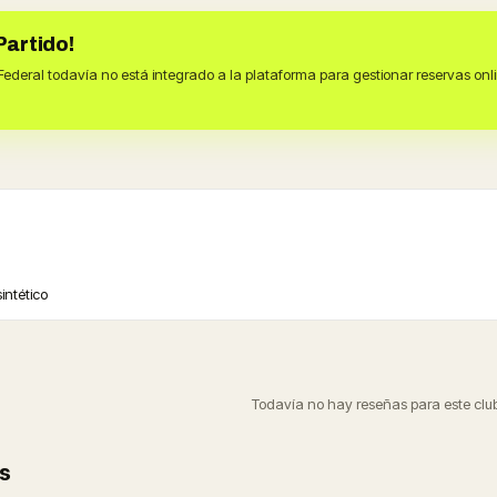
Partido!
 Federal todavía no está integrado a la plataforma para gestionar reservas on
intético
Todavía no hay reseñas para este club
s