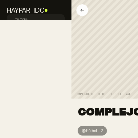
HAYPARTIDO
TU ZONA
Palermo · CABA
Inicio
Descubrir
Buscan jugadores
Equipos
Avisos
COMPLEJO DE FUTBOL TIRO FEDERAL
PUBLICAR PEDIDO
COMPLEJO
FALTAN JUGADORES
Mi perfil
Iniciá sesión
Fútbol · 2