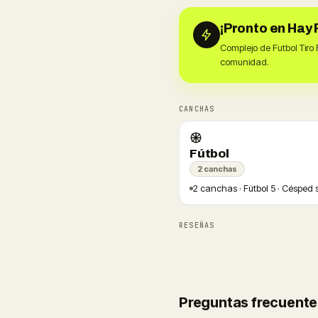
¡Pronto en Hay 
Complejo de Futbol Tiro
comunidad.
CANCHAS
Fútbol
2 canchas
2 canchas · Fútbol 5 · Césped s
RESEÑAS
Preguntas frecuente