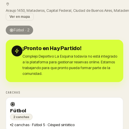
Araujo 1450, Mataderos, Capital Federal, Ciudad de Buenos Aires, Matader
Ver en mapa
Fútbol · 2
¡Pronto en Hay Partido!
Complejo Deportivo La Esquina todavía no está integrado
a la plataforma para gestionar reservas online. Estamos
trabajando para que pronto pueda formar parte de la
comunidad.
CANCHAS
Fútbol
2 canchas
2 canchas · Fútbol 5 · Césped sintético