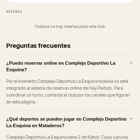
RESEÑAS
Todavía no hay reseñas para este club.
Preguntas frecuentes
¿Puedo reservar online en Complejo Deportivo La
Esquina?
Por el momento Complejo Deportivo La Esquina todavía no está
integrado al sistema de reservas online de Hay Partido. Para
coordinar un turno, contactá al club por los canales que figuran
en esta página.
¿Qué deportes se pueden jugar en Complejo Deportivo
La Esquina en Mataderos?
Complejo Deportivo La Esquina tiene 2 de fútbol. Cada cancha