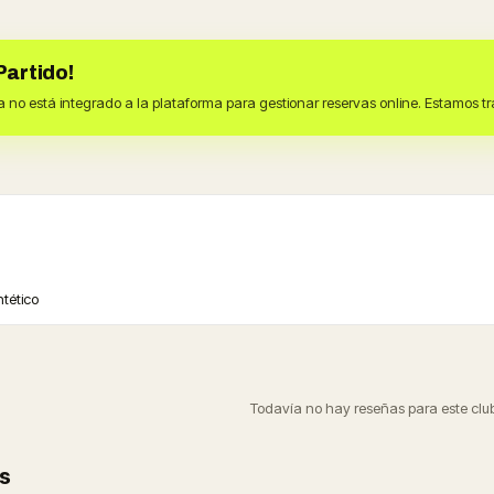
Partido!
a no está integrado a la plataforma para gestionar reservas online. Estamos 
ntético
Todavía no hay reseñas para este club
s