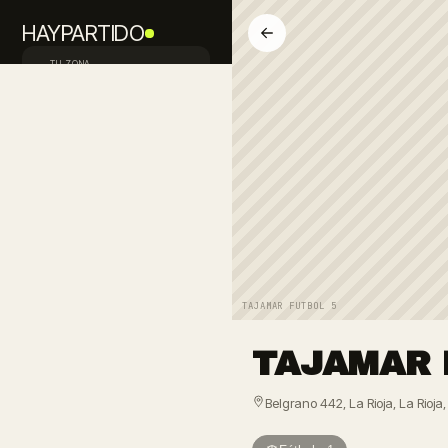
HAYPARTIDO
TU ZONA
Palermo · CABA
Inicio
Descubrir
Buscan jugadores
Equipos
Avisos
TAJAMAR FUTBOL 5
PUBLICAR PEDIDO
TAJAMAR 
FALTAN JUGADORES
Mi perfil
Belgrano 442, La Rioja, La Rioja, 
Iniciá sesión