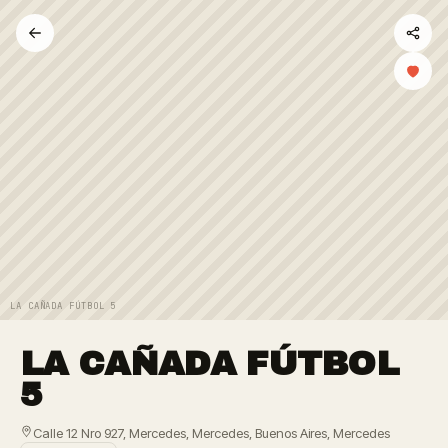
LA CAÑADA FÚTBOL 5
LA CAÑADA FÚTBOL
5
Calle 12 Nro 927, Mercedes, Mercedes, Buenos Aires, Mercedes