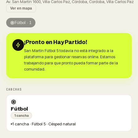
Av. San Martín 1600, Villa Carlos Paz, Córdoba, Cordoba, Villa Carlos Paz
Ver en mapa
Fútbol · 1
¡Pronto en Hay Partido!
San Martín Fútbol 5 todavía no está integrado a la
plataforma para gestionar reservas online. Estamos
trabajando para que pronto pueda formar parte de la
comunidad.
CANCHAS
Fútbol
1 cancha
1 cancha · Fútbol 5 · Césped natural