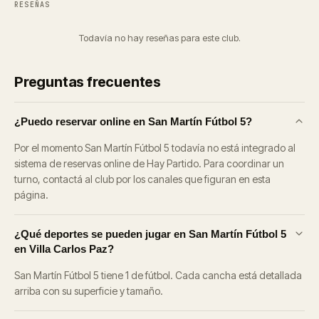
RESEÑAS
Todavía no hay reseñas para este club.
Preguntas frecuentes
¿Puedo reservar online en San Martín Fútbol 5?
Por el momento San Martín Fútbol 5 todavía no está integrado al
sistema de reservas online de Hay Partido. Para coordinar un
turno, contactá al club por los canales que figuran en esta
página.
¿Qué deportes se pueden jugar en San Martín Fútbol 5
en Villa Carlos Paz?
San Martín Fútbol 5 tiene 1 de fútbol. Cada cancha está detallada
arriba con su superficie y tamaño.