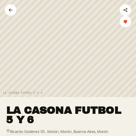
LA CASONA FUTBOL 5 Y 6
LA CASONA FUTBOL
5 Y 6
Ricardo Gutiérrez 55 , Morón, Morón, Buenos Aires, Morón