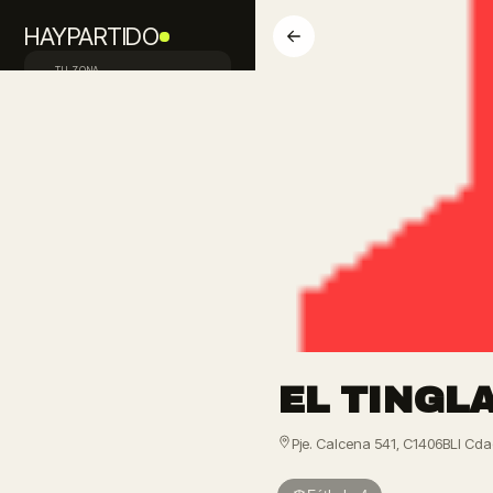
HAYPARTIDO
TU ZONA
Palermo · CABA
Inicio
Descubrir
Buscan jugadores
Equipos
Avisos
PUBLICAR PEDIDO
EL TINGL
FALTAN JUGADORES
Mi perfil
Pje. Calcena 541, C1406BLI Cda
Iniciá sesión