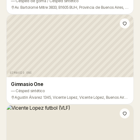
—
·
Césped de goma / Césped sintético
Av. Bartolomé Mitre 3833, B1605 BUH, Provincia de Buenos Aires, Argentina, Vicente López
GIMNASIO ONE
Gimnasio One
—
·
Césped sintético
Agustín Álvarez 1345, Vicente Lopez, Vicente López, Buenos Aires, Vicente López