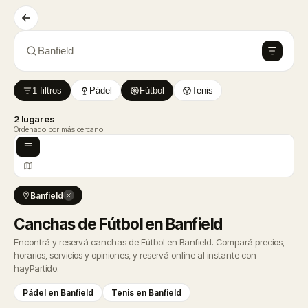
Banfield
1 filtros
Pádel
Fútbol
Tenis
2 lugares
Ordenado por más cercano
Banfield
Canchas de Fútbol en Banfield
Encontrá y reservá canchas de Fútbol en Banfield. Compará precios,
horarios, servicios y opiniones, y reservá online al instante con
hayPartido.
Pádel en Banfield
Tenis en Banfield