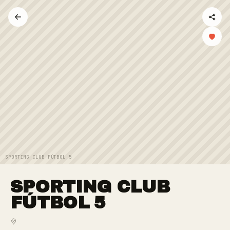
SPORTING CLUB FÚTBOL 5
SPORTING CLUB
FÚTBOL 5