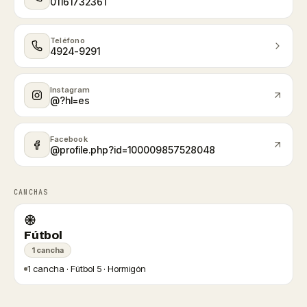
01161732361
Teléfono
4924-9291
Instagram
@?hl=es
Facebook
@profile.php?id=100009857528048
CANCHAS
Fútbol
1 cancha
1 cancha · Fútbol 5 · Hormigón